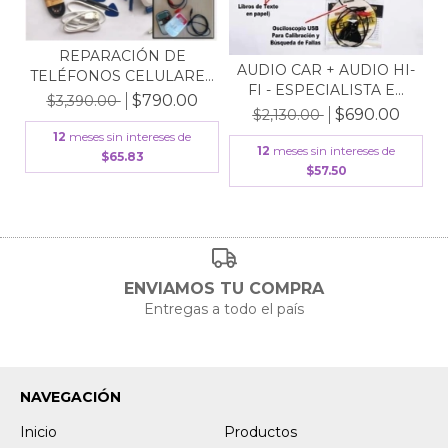
REPARACIÓN DE
AUDIO CAR + AUDIO HI-
TELÉFONOS CELULARES
FI - ESPECIALISTA E...
- SERV...
$790.00
$3,390.00
$690.00
$2,130.00
12
meses sin intereses de
12
meses sin intereses de
$65.83
$57.50
ENVIAMOS TU COMPRA
Entregas a todo el país
NAVEGACIÓN
Inicio
Productos