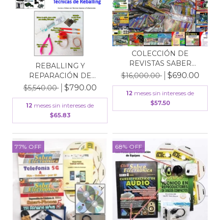
COLECCIÓN DE
REVISTAS SABER
REBALLING Y
ELECTRÓNICA...
$690.00
$16,000.00
REPARACIÓN DE
CONSOLAS DE VI...
$790.00
$5,540.00
12
meses sin intereses de
$57.50
12
meses sin intereses de
$65.83
77
%
OFF
68
%
OFF