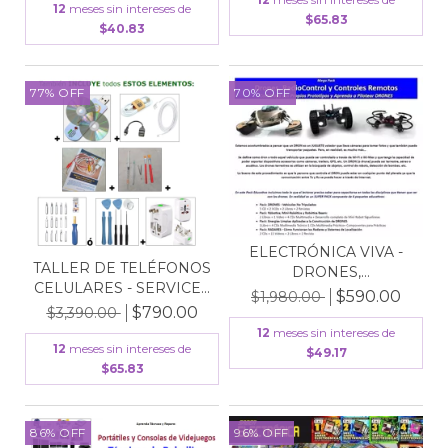
12
meses sin intereses de
$65.83
$40.83
77
%
OFF
70
%
OFF
ELECTRÓNICA VIVA -
TALLER DE TELÉFONOS
DRONES,
CELULARES - SERVICE...
RADIOCONTROL...
$590.00
$1,980.00
$790.00
$3,390.00
12
meses sin intereses de
12
meses sin intereses de
$49.17
$65.83
86
%
OFF
96
%
OFF