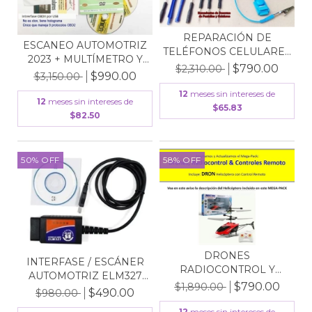
REPARACIÓN DE
ESCANEO AUTOMOTRIZ
TELÉFONOS CELULARES
2023 + MULTÍMETRO Y
- CON...
$790.00
$2,310.00
O...
$990.00
$3,150.00
12
meses sin intereses de
12
meses sin intereses de
$65.83
$82.50
50
%
OFF
58
%
OFF
DRONES
INTERFASE / ESCÁNER
RADIOCONTROL Y
AUTOMOTRIZ ELM327
CONTROLES REMOTO
$790.00
$1,890.00
OB...
$490.00
$980.00
C...
12
meses sin intereses de