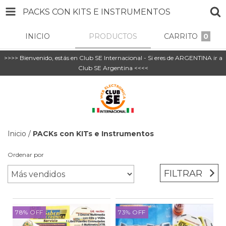
PACKS CON KITS E INSTRUMENTOS
INICIO
PRODUCTOS
CARRITO
0
>>>> Bienvenido, estás en Club SE Internacional - Si eres de ARGENTINA ir a
Club SE Argentina <<<<
Inicio
/
PACKs con KITs e Instrumentos
Ordenar por
FILTRAR
78
%
OFF
73
%
OFF