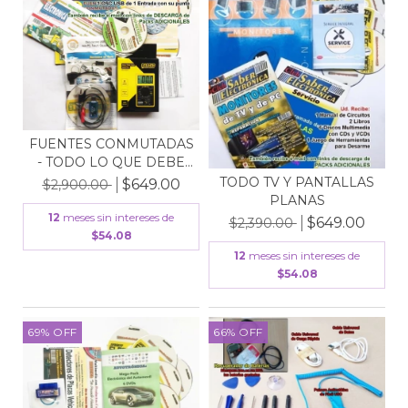
FUENTES CONMUTADAS
- TODO LO QUE DEBE
SA...
TODO TV Y PANTALLAS
$649.00
$2,900.00
PLANAS
12
meses sin intereses de
$649.00
$2,390.00
$54.08
12
meses sin intereses de
$54.08
69
%
OFF
66
%
OFF