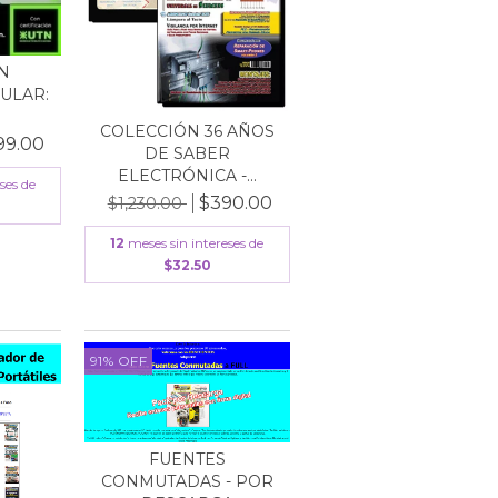
N
ULAR:
COLECCIÓN 36 AÑOS
99.00
DE SABER
ELECTRÓNICA -...
ses de
$390.00
$1,230.00
12
meses sin intereses de
$32.50
91
%
OFF
FUENTES
CONMUTADAS - POR