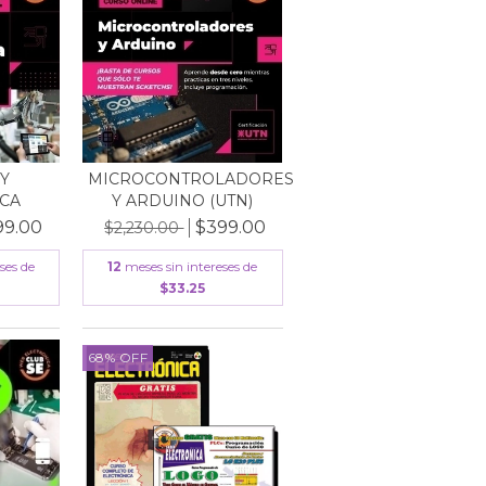
Y
MICROCONTROLADORES
CA
Y ARDUINO (UTN)
99.00
$399.00
$2,230.00
ses de
12
meses sin intereses de
$33.25
68
%
OFF