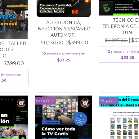
TÉCNICO E
AUTOTRÓNICA,
TELEFONÍA CEL
INYECCIÓN Y ESCANEO
UTN
AUTOMOT...
$3
$4,997.00
$399.00
$11,230.00
DEL TALLER
TRIZ -
12
meses sin intere
12
meses sin intereses de
IO...
$33.25
$33.25
$399.00
0
 intereses de
.25
80
%
OFF
93
%
OFF