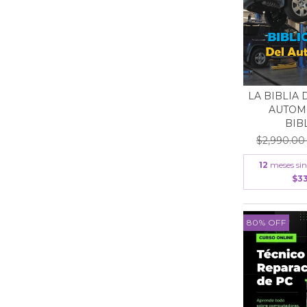
LA BIBLIA 
AUTOMO
BIBL
$2,990.0
12
meses sin
$33
80
%
OFF