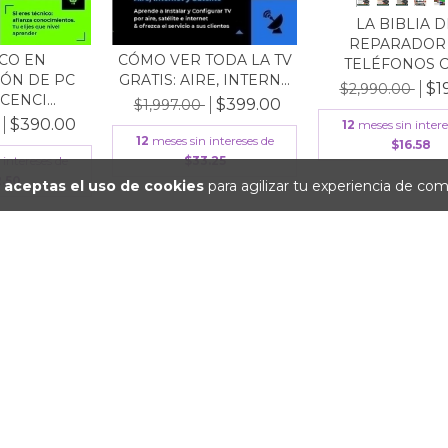
LA BIBLIA 
REPARADOR
CO EN
CÓMO VER TODA LA TV
TELÉFONOS CE
ÓN DE PC
GRATIS: AIRE, INTERN...
$1
$2,990.00
CENCI...
$399.00
$1,997.00
$390.00
12
meses sin intere
12
meses sin intereses de
$16.58
 intereses de
$33.25
.50
o
aceptas el uso de cookies
para agilizar tu experiencia de com
65
%
OFF
96
%
OFF
CO EN
SERVICE DE EQUIPOS
TÉCNICO REPA