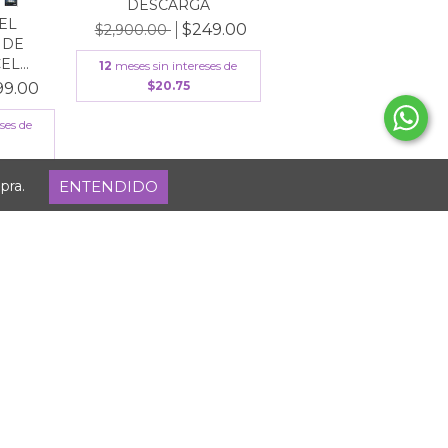
DESCARGA
DEL
$249.00
$2,900.00
 DE
L...
12
meses sin intereses de
$20.75
99.00
ses de
ENTENDIDO
pra.
75
%
OFF
RADOR
LABORATORIOS