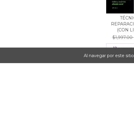
TÉCNI
REPARACI
(CON LI
$1,997.00
12
meses sin
$32
Al navegar por este siti
83
%
OFF
TÉCNI