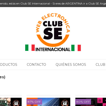
enido, estás en Club SE Internacional - Si eres de ARGENTINA ir a Club SE Arg
ODUCTOS
CONTACTO
QUIÉNES SOMOS
CLUB
es)
87
%
OFF
80
%
OFF