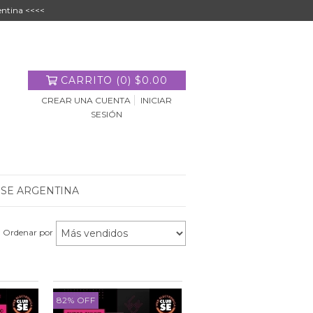
entina <<<<
CARRITO
(
0
)
$0.00
CREAR UNA CUENTA
INICIAR
SESIÓN
 SE ARGENTINA
Ordenar por
82
%
OFF