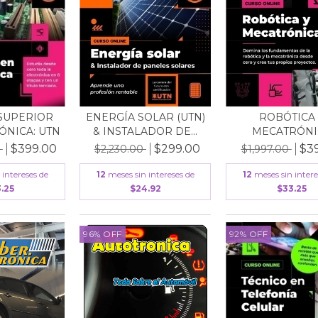
SUPERIOR
ENERGÍA SOLAR (UTN)
ROBÓTICA 
ÓNICA: UTN
& INSTALADOR DE...
MECATRÓNI
$399.00
$299.00
$3
0
$2,230.00
$1,997.00
 intereses de
12
meses sin intereses de
12
meses sin intere
.25
$24.92
$33.25
96
%
OFF
92
%
OFF