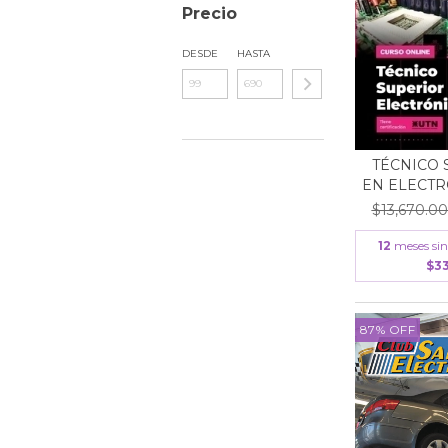
Precio
DESDE
HASTA
TÉCNICO 
EN ELECTR
$13,670.0
12
meses sin
$33
87
%
OFF