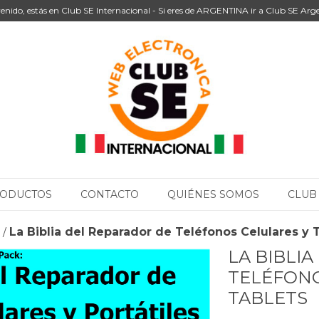
enido, estás en Club SE Internacional - Si eres de ARGENTINA ir a Club SE Arg
ODUCTOS
CONTACTO
QUIÉNES SOMOS
CLUB
La Biblia del Reparador de Teléfonos Celulares y 
/
LA BIBLI
TELÉFONO
TABLETS