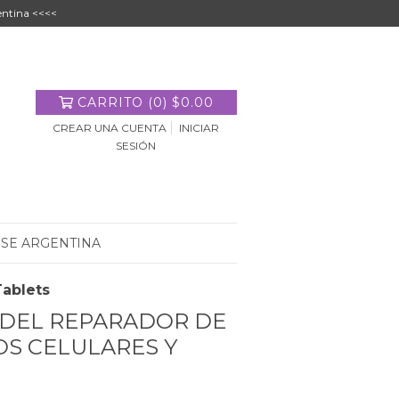
entina <<<<
CARRITO
(
0
)
$0.00
CREAR UNA CUENTA
INICIAR
SESIÓN
 SE ARGENTINA
Tablets
A DEL REPARADOR DE
S CELULARES Y