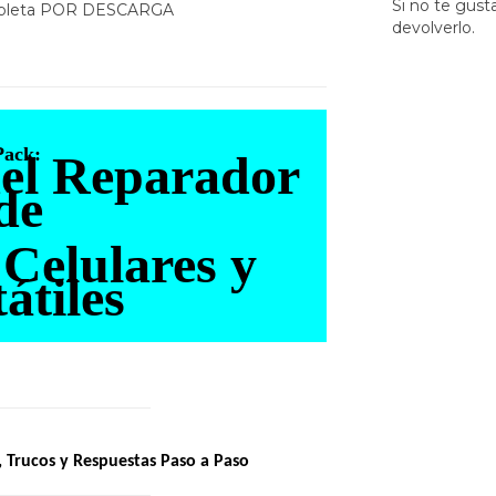
Si no te gust
ompleta POR DESCARGA
devolverlo.
Pack:
del Reparador
de
 Celulares y
átiles
, Trucos y Respuestas Paso a Paso