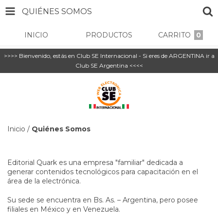
QUIÉNES SOMOS
INICIO
PRODUCTOS
CARRITO
0
>>>> Bienvenido, estás en Club SE Internacional - Si eres de ARGENTINA ir a
Club SE Argentina <<<<
Inicio
/
Quiénes Somos
Editorial Quark es una empresa "familiar" dedicada a
generar contenidos tecnológicos para capacitación en el
área de la electrónica.
Su sede se encuentra en Bs. As. – Argentina, pero posee
filiales en México y en Venezuela.