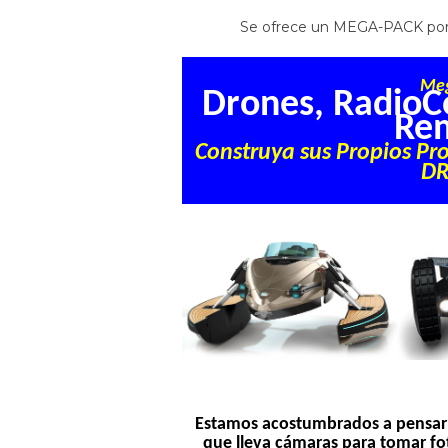
Se ofrece un MEGA-PACK por 
Me
Drones, RadioCo
Re
Construya sus Propios Pr
D
Estamos acostumbrados a pensar
que lleva cámaras para tomar fo