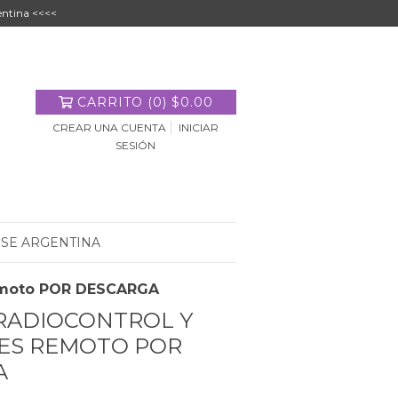
entina <<<<
CARRITO
(
0
)
$0.00
CREAR UNA CUENTA
INICIAR
SESIÓN
 SE ARGENTINA
Remoto POR DESCARGA
RADIOCONTROL Y
ES REMOTO POR
A