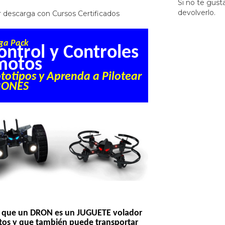
Si no te gust
devolverlo.
descarga con Cursos Certificados
ga Pack
ntrol y Controles
motos
ototipos y Aprenda a
P
ilote
ar
RONES
 que un DRON es un JUGUETE volador
tos y que también puede transportar