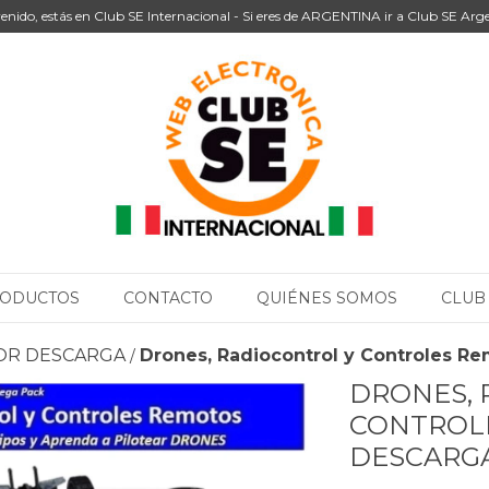
enido, estás en Club SE Internacional - Si eres de ARGENTINA ir a Club SE Arg
ODUCTOS
CONTACTO
QUIÉNES SOMOS
CLUB
 POR DESCARGA
Drones, Radiocontrol y Controles 
/
DRONES, 
CONTROL
DESCARG