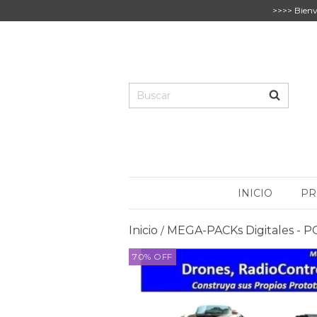
>>>> Bienv
INICIO
PR
Inicio
MEGA-PACKs Digitales -
/
70
%
OFF