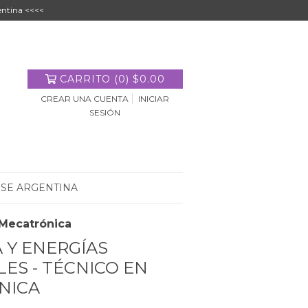
entina <<<<
CARRITO
(
0
)
$0.00
CREAR UNA CUENTA
INICIAR
SESIÓN
 SE ARGENTINA
 Mecatrónica
 Y ENERGÍAS
ES - TÉCNICO EN
NICA