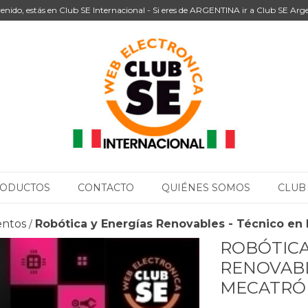
enido, estás en Club SE Internacional - Si eres de ARGENTINA ir a Club SE Arg
ODUCTOS
CONTACTO
QUIÉNES SOMOS
CLUB
entos
Robótica y Energías Renovables - Técnico en
/
ROBÓTICA
RENOVABL
MECATRÓ