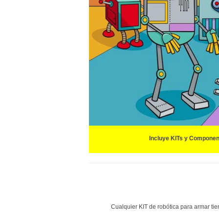
Incluye KITs y Componen
Cualquier KIT de robótica para armar ti