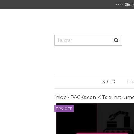
>>>> Bienv
INICIO
PR
Inicio
PACKs con KITs e Instrum
/
74
%
OFF