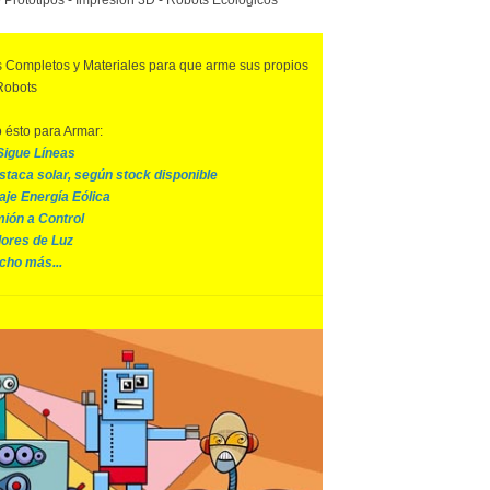
 Prototipos - Impresión 3D
- Robots Ecológicos
s Completos y Materiales para que arme sus propios
Robots
o ésto para Armar:
Sigue Líneas
estaca solar, según stock disponible
aje Energía Eólica
ión a Control
ores de Luz
cho más...