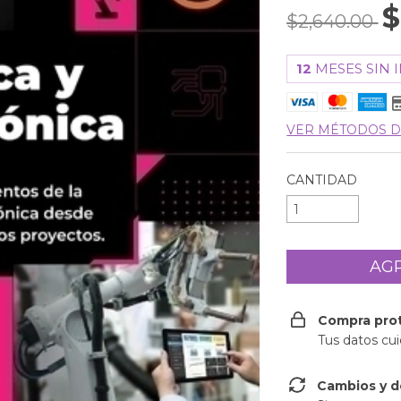
$
$2,640.00
12
MESES SIN 
VER MÉTODOS D
CANTIDAD
Compra pro
Tus datos cu
Cambios y d