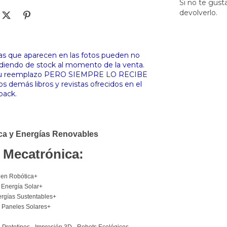
Si no te gust
devolverlo.
stas que aparecen en las fotos pueden no
d
iendo de stock al momento de la venta.
n su reemplazo PERO SIEMPRE LO RECIBE
os demás libros y revistas ofrecidos en el
pack.
ca y Energías Renovables
 Mecatrónica:
 en Robótica+
 Energía Solar+
rgías Sustentables+
e Paneles Solares+