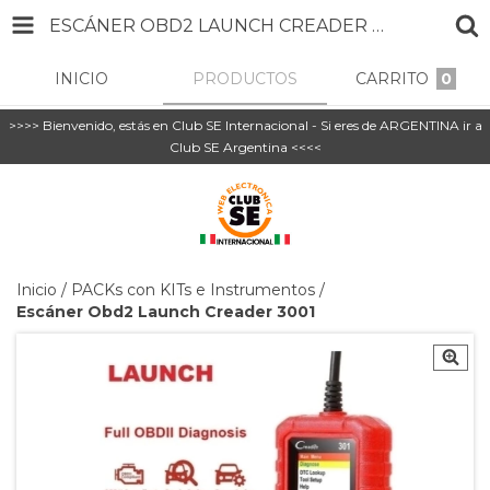
ESCÁNER OBD2 LAUNCH CREADER 3001
INICIO
PRODUCTOS
CARRITO
0
>>>> Bienvenido, estás en Club SE Internacional - Si eres de ARGENTINA ir a
Club SE Argentina <<<<
Inicio
/
PACKs con KITs e Instrumentos
/
Escáner Obd2 Launch Creader 3001