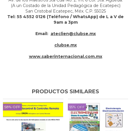
(A un Costado de la Unidad Pedagógica de Ecatepec)
San Cristobal Ecatepec, Méx. C.P. 55025
Tel: 55 4552 0126 (Teléfono / WhatsApp) de L a V de
9am a 3pm
Email:
ateclien@clubse.mx
clubse.mx
www.saberinternacional.com.mx
PRODUCTOS SIMILARES
58
%
OFF
55
%
OFF