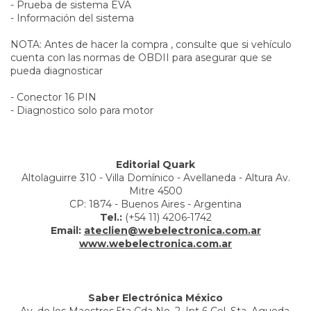
- Prueba de sistema EVA
- Información del sistema
NOTA: Antes de hacer la compra , consulte que si vehículo
cuenta con las normas de OBDII para asegurar que se
pueda diagnosticar
- Conector 16 PIN
- Diagnostico solo para motor
Editorial Quark
Altolaguirre 310 - Villa Domínico - Avellaneda - Altura Av.
Mitre 4500
CP: 1874 - Buenos Aires - Argentina
Tel.:
(+54 11) 4206-1742
Email:
ateclien@webelectronica.com.ar
www.webelectronica.com.ar
Saber Electrónica México
Av. de los Maestros 5ta Cda No. 2. Int 6 Col. Sta. Agueda.